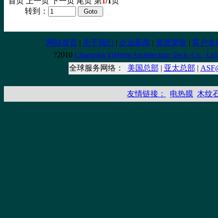
首页 上一页 下一页 尾页 第
1
/1
页
转到：
网站首页
|
关于我们
|
企业新闻
|
资质荣誉
|
客户名
?2010
Changsha YiHeng Architecture Tech. Co., Ltd
全球服务网络：
美国总部
|
亚太总部
|
AS
友情链接：
电热膜
木纹