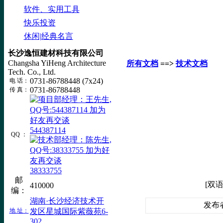
软件、实用工具
快乐投资
休闲|经典名言
长沙逸恒建材科技有限公司
Changsha YiHeng Architecture
所有文档
==>
技术文档
Tech. Co., Ltd.
0731-86788448 (7x24)
电 话：
0731-86788448
传 真：
544387114
QQ ：
38333755
邮
[双
410000
编：
湖南·长沙经济技术开
发布者：
地 址：
发区星城国际紫薇苑6-
302