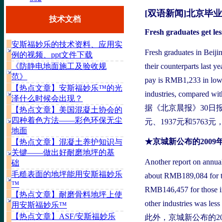
[双语新闻]北京毕业
技术文档
Fresh graduates g
安斯福妙乐的技术资料、应用实
Fresh graduates in Beiji
例的视频、ppt文件下载
《防静电地面施工及验收规
their counterparts last 
范》
pay is RMB1,233 in low-
【热点文章】安斯福妙乐™的光
industries, compared wi
泽什么时候会出现？
据《北京晨报》30日
【热点文章】美国混凝土协会的
四种着色方法——彩色环保无尘
元、1937元和5763
地面
★京城新公布的2009
【热点文章】混凝土养护知识与
关键——做出好耐磨地坪的基
Another report on annua
础
毛糙表面的地坪能用安斯福妙乐
about RMB189,084 for tho
™
RMB146,457 for those i
【热点文章】耐磨骨料地坪上使
other industries was less
用安斯福妙乐™
【热点文章】ASF/安斯福妙乐
此外，京城新公布的20