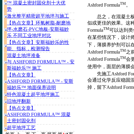
™ 混凝土密封固化剂十大优
TM
Ashford Formula
。
势
激光整平精密超平地坪与施工
总之，在混凝土板块
似或更佳的效果。这种养
【热点文章】环氧树脂-耐磨地
TM
坪-水磨石-PVC地板-安斯福妙
Formula
可以达到类
乐 不同工业地坪对比
在某些情况下，设计师或工
【热点文章】安斯福妙乐的性
下，薄膜养护剂可以在Ashf
能、指标，检测报告
TM
Ashford Formula
之
混凝土地坪准备
TM
Ashford Formula
会
与 ASHFORD FORMULA™ - 安
使用中，面层的薄膜会被磨损
斯福妙乐™ 施工
先施工Ashford For
【热点文章】
会通过化学反应稳固
ASHFORD FORMULA™ - 安斯
掉，留下Ashford Formu
福妙乐™ 地面保养说明
特色混凝土超平地坪施工
旧地坪翻新
【热点文章】
ASHFORD FORMULA™ 混凝
土密封固化剂
超平地坪工艺