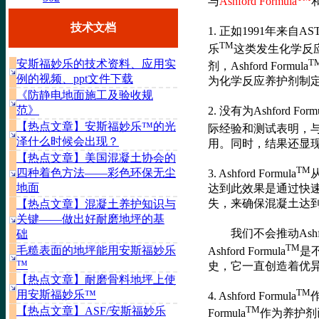
与
Ashford Formula
技术文档
1. 正如1991年来自
TM
乐
这类发生化学反
T
安斯福妙乐的技术资料、应用实
剂，Ashford Formula
例的视频、ppt文件下载
为化学反应养护剂制
《防静电地面施工及验收规
范》
2. 没有为Ashford Form
【热点文章】安斯福妙乐™的光
际经验和测试表明，与符合C
泽什么时候会出现？
用。同时，结果还显
【热点文章】美国混凝土协会的
TM
四种着色方法——彩色环保无尘
3. Ashford Formula
地面
达到此效果是通过快
失，来确保混凝土达
【热点文章】混凝土养护知识与
关键——做出好耐磨地坪的基
我们不会推动Ashford
础
TM
毛糙表面的地坪能用安斯福妙乐
Ashford Formula
是不
™
史，它一直创造着优
【热点文章】耐磨骨料地坪上使
TM
用安斯福妙乐™
4. Ashford Formula
TM
【热点文章】ASF/安斯福妙乐
Formula
作为养护剂