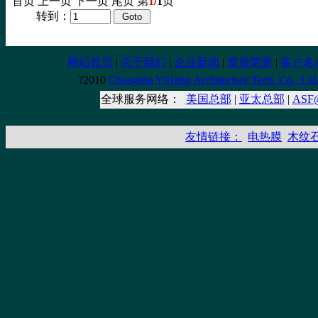
首页 上一页 下一页 尾页 第
1
/1
页
转到：
网站首页
|
关于我们
|
企业新闻
|
资质荣誉
|
客户名
?2010
Changsha YiHeng Architecture Tech. Co., Ltd
全球服务网络：
美国总部
|
亚太总部
|
AS
友情链接：
电热膜
木纹