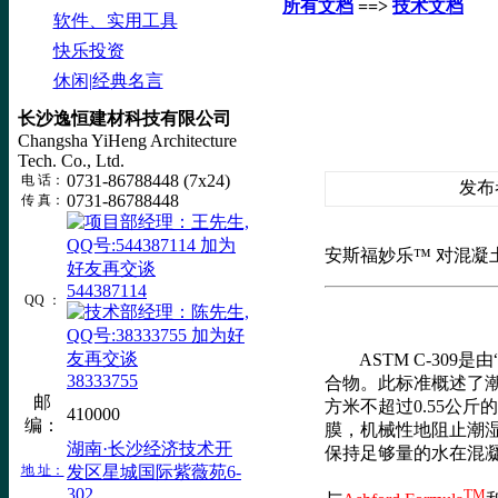
所有文档
==>
技术文档
软件、实用工具
快乐投资
休闲|经典名言
长沙逸恒建材科技有限公司
Changsha YiHeng Architecture
Tech. Co., Ltd.
0731-86788448 (7x24)
电 话：
发布者
0731-86788448
传 真：
安斯福妙乐™ 对混凝
544387114
QQ ：
ASTM C-309
38333755
合物。此标准概述了
邮
方米不超过0.55公
410000
编：
膜，机械性地阻止潮
湖南·长沙经济技术开
保持足够量的水在混
地 址：
发区星城国际紫薇苑6-
302
TM