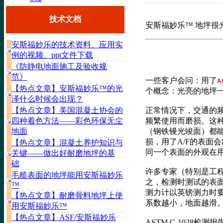
技术文档
安斯福妙乐™ 地坪很
安斯福妙乐的技术资料、应用实
例的视频、ppt文件下载
《防静电地面施工及验收规
范》
一些客户会问：用了
A
【热点文章】安斯福妙乐™的光
个概念：光亮的地坪一
泽什么时候会出现？
【热点文章】美国混凝土协会的
正常情况下，交通的频
四种着色方法——彩色环保无尘
频繁使用而磨损。这
地面
（钢铁镘光竣面）都
损，用了A/F的表面
【热点文章】混凝土养护知识与
同一个表面的外观在用
关键——做出好耐磨地坪的基
础
许多专家（特别是工程
毛糙表面的地坪能用安斯福妙乐
之，检测时测试的表
™
测力计以英镑测力时
【热点文章】耐磨骨料地坪上使
系数越小，地面越滑
用安斯福妙乐™
【热点文章】ASF/安斯福妙乐
ASTM C-1028