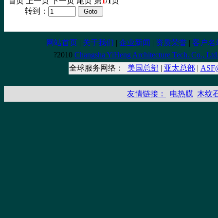
首页 上一页 下一页 尾页 第
1
/1
页
转到：
网站首页
|
关于我们
|
企业新闻
|
资质荣誉
|
客户名
?2010
Changsha YiHeng Architecture Tech. Co., Ltd
全球服务网络：
美国总部
|
亚太总部
|
AS
友情链接：
电热膜
木纹