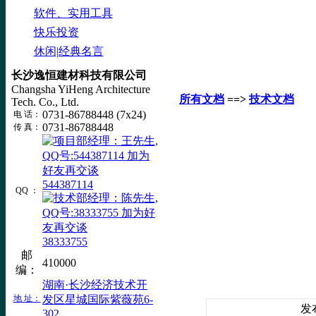
软件、实用工具
快乐投资
休闲|经典名言
长沙逸恒建材科技有限公司
Changsha YiHeng Architecture
所有文档
==>
技术文档
Tech. Co., Ltd.
0731-86788448 (7x24)
电 话：
0731-86788448
传 真：
544387114
QQ ：
38333755
邮
410000
编：
湖南·长沙经济技术开
地 址：
发区星城国际紫薇苑6-
发布
302